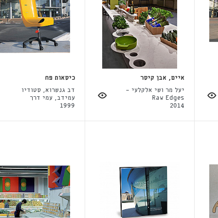
איים, אבן קיסר
כיסאות פח
יעל מר ושי אלקלעי -
דב גנשרוא, סטודיו
Raw Edges
עמידב, עמי דרך
1999
2014