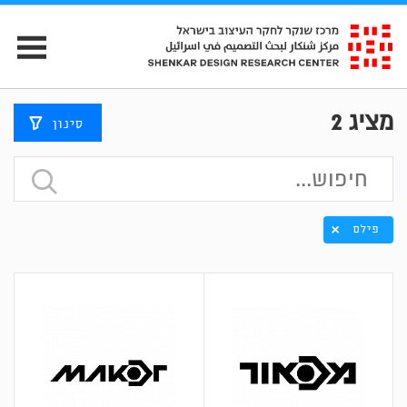
מציג
2
סינון
פילם