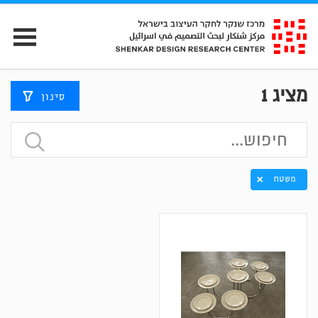
מציג
1
סינון
משטח