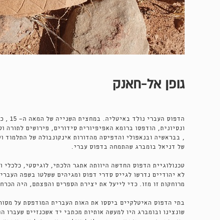
גופן אל-חאנק
הדפוס 
ונסיונית, הודפסו ברומא האפיפיורית סידורים, פירושים לתורה וס
של דניאל בומברג שהתמחה בדפוס עברי.
טכנולוגיית הדפוס החדשה היוותה אתגר הלכתי, לוגיסטי, כלכלי וע
לא יהודיים נדרשו לגייס סדרי דפוס ומגיהים ששלטו בשפה העברית
מרוחקות זו מזו. כדי לייעל את יצירת הספרים והפצתם, היה הכרח
בתי הדפוס האיטלקיים ביססו את האות העברית המודפסת על מסורת
שונצינו ובומברג היו למעשה אותיות מכתבי יד אשכנזיים שעברו ה