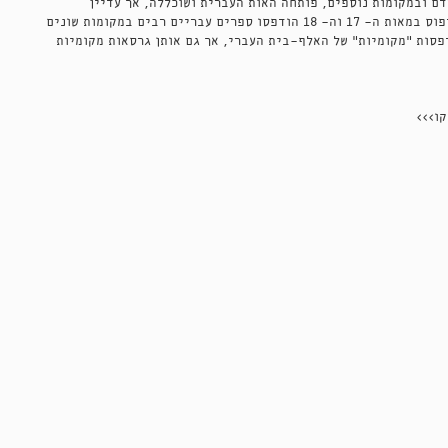
ם ובמקומות נוספים, פותחה האות העברית ושוכללה, אך עדיין
התבססה על אותם כתבי יד אשכנזיים מימי הביניים. עם פריחת הדפוס במאות ה־ 17 וה־ 18 הודפסו ספרים עבריים רבים במקומות שונים
פסות "מקומיות" של האלף־בית העברי, אך גם אותן גרסאות מקומיות
ו>>>