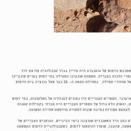
העברי נולד באיטליה. במחצית השנייה של המאה ה־ 15 , כשמכבש הדפוס של גוטנברג היה עדיין בגדר טכנולוגיה פורצת דרך
פרי הלכות בעברית. משפחת שונצינו הפעילה בתי דפוס בערים סונצ'ינו
, בבראשיה ובנאפולי והדפיסה מהדורות אינקונבולה של התלמוד ושל מחזורי תפילה. בתחילת המאה ה־ 16 כבר פעל בונציה בית הדפוס
יצובי. הספרים העבריים היו נתונים לצנזורה של השלטונות, בתי דפוס
, והשוק הלא גדול של הספרים העבריים היה מבוזר בקהילות קטנות
 לצמצם מסורות כתיבה שונות למסורת מודפסת אחידה ופשוטה.
 כתב היד האשכנזית שעוצבה בימי הביניים. הגופנים העבריים של
פשטה, סוגננו, שופרו והותאמו לדפוס. כשטכנולוגיית הדפוס התפשטה