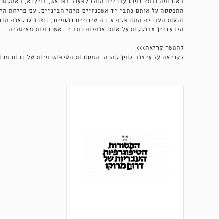
באירופה ובתי דפוס עבריים החלו לפעול בפראג, בוילנא, באמסטרד
והאות העברית המודפסת עברה שינויים נוספים, נוצרו גרסאות מוד
היו עדיין מבוססות על אותן אותיות כתב יד אשכנזיות מאיטליה.
להמשך קריאה>>>
לקריאה על עיצוב גופן סהרה: המסורות הטיפוגרפיות של דרום מרוק