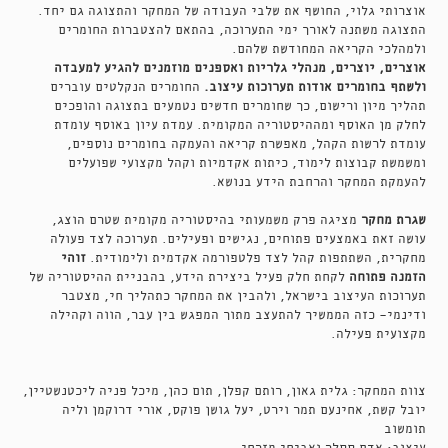
אוצרותי גלוי, החושף את שלבי העבודה של המחקר והתצוגה גם יחד.
התצוגה משתנה לאורך ימי התערוכה, בהתאם להצטברות החומרים
ולמהלכי הקריאה המחודשת שלהם.
אוצרים, יוצרים, מנהלי גלריות ואספנים מוזמנים להגיע למעבדה
ולשתף בחומרים אודות תערוכות עיצוב.
החומרים הנקלטים עוברים
תהליך מיון ורישום, כך שחומרים חדשים נטמעים בתצוגה והופכים
לחלק מן האוסף ומההיסטוריה המקומית. עמדת עיון באוסף עומדת
עומדת לרשות הקהל, מאפשרת קריאה והעמקה בחומרים נוספים,
ומשמשת קבוצות לימוד, כיתות אקדמיות וקהל מקצועי שפועלים
להעמקת המחקר והרחבת הידע בנושא.
שגרת מחקר
מציגה פרק משמעותי בהיסטוריה מקומית שטרם הוצג,
עושה זאת באמצעים פתוחים, נגישים ופעילים. תערוכה לצד פעולה
מחקרית, השתתפות קהל לצד פלטפורמה אקדמית ולימודית.
זוהי
הזמנה פתוחה
לקחת חלק פעיל ביצירת הידע, בהבניית ההיסטוריה של
תערוכות העיצוב בישראל, ולהבין את המחקר כתהליך חי, מצטבר
ודינמי- כזה הממשיך להתעצב מתוך המפגש בין עבר, הווה וקהילה
מקצועית פעילה.
צוות המחקר: גלית גאון, רותם קפלן, תום כהן, מיכל פניה ליכטנשטיין,
יובל קשת, אחינעם תמר וירט, יעל גושן פוקס, אורי דרוקמן וליה
תומשוב