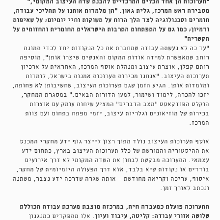
״תערוכות הן אחד הכלים המרכזיים להבנת שדה העיצוב המקומי,״
מסבירה ראש המרכז, גלית גאון. ״הן מלמדות אותנו על תהליכי עבודה,
חומרים וטכנולוגיה לצד הלך הרוח על תשוקות וחיי יומיום; על שאיפות
ודמיון; כמו גם על התפתחות התרבות הישראלית החומרית והחזותית על
הקשריה״
״עד כה לא נעשתה עבודה שמחברת את כל הנקודות יחד לכדי תמונת
רוחב שמאפשרת למידה אודות המקום והאנשים שיצרו אותן״, מוסיפה
רותם קפלן, אוצרת עיצוב ומנהלת אוסף המרכז, האחראית על ארכיון
תערוכות העיצוב. ״אנחנו מכירות תערוכות אמנות בישראל, לומדות
ומלמדות אותן. הגיע הזמן שגם תערוכות העיצוב, שחשיבותן לא פחותה,
יזכו להכרה, לימוד ושימור, למען הדורות הבאים.״ במסגרת המחקר,
הוקלט הפודקאסט
״מצב הדברים
״ המציע שיחות עומק עם אוצרות
בכירות של מוזיאונים וגלריות עיצוב, יזמי מפתח בתחום ועם צוות
המרכז.
אוסף תערוכות העיצוב נולד מתוך רצון לייצר גוף ידע מחקרי המכנס
את ההיסטוריה והמורשת של כלל תערוכות העיצוב בארץ, כתחום ידע
עצמאי. התערוכה מבקשת לבחון את השדה המקומי לא דרך אירועים
בודדים או נקודות שיא בלבד, אלא דרך הפעולה היומיומית של מחקר,
איסוף, עריכה וקריאה מחודשת - אותה שגרה שדרכה ידע נצבר, משתנה
ונכתב לאורך זמן.
התערוכה פועלת כמעבדה חיה, במרכזה מוצבת מערכת עבודה הכוללת
שלושה אזורי עבודה: קליטה, עיבוד ועיון
. אלו מתפקדים כמנגנון