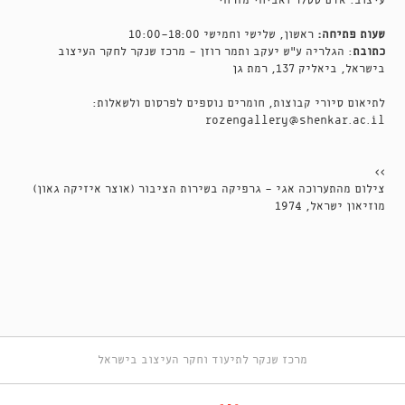
עיצוב: אדם ססלר ואביחי מזרחי
שעות פתיחה:
ראשון, שלישי וחמישי 10:00-18:00
כתובת
: הגלריה ע״ש יעקב ותמר רוזן - מרכז שנקר לחקר העיצוב
בישראל, ביאליק 137, רמת גן
לתיאום סיורי קבוצות, חומרים נוספים לפרסום ולשאלות:
rozengallery@shenkar.ac.il
>>
צילום מהתערוכה אגי - גרפיקה בשירות הציבור (אוצר איזיקה גאון)
מוזיאון ישראל, 1974
מרכז שנקר לתיעוד וחקר העיצוב בישראל