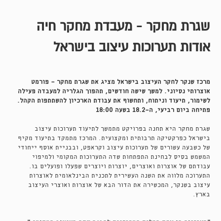
שגרת מחקר - מעבדת מחקר חיה
אודות תערוכות עיצוב בישראל
מרכז שנקר לחקר העיצוב בישראל מציג את שגרת מחקר - פורמט
אוצרותי נסיוני. למשך שישה חודשים, תהפוך הגלריה למעבדה פעילה
לשימור, תיעוד וניתוח, ותחשוף את עבודת הארכיון להשתתפות הקהל.
פתיחה ביום רביעי, ה-18.2 בשעה 18:00
שגרת מחקר היא תחנה בפרויקט מתמשך לתיעוד תערוכות עיצוב
בישראל כפרקטיקה תרבותית ומקצועית. המרכז מתמקד בתיעוד מקיף
של כשבעה עשורים של תערוכות עיצוב וקראפט, ובבניית אוסף ייחודי
המשמש בסיס לבחינת התפתחות שדה התערוכות המקומי ולמיפוי
עבודתם של אוצרות ואוצרים, יוצרות ויוצרים שפעלו ופועלים בו.
התערוכה מלווה את השנה העשירית לתכנית הבינלאומית לאוצרות
עיצוב בשנקר, המכשירה את הדור הבא של אוצרות ואוצרי העיצוב
בארץ.