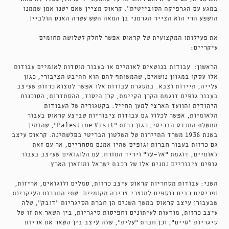
במגע עם הגרפיקה הסובייטית". קראוס מציין שאם ישנו אמן שממנו
הושפע הרי הוא הצייר הגרמני בן המאה השש עשרה האנס הולביין.
את פעילותו המקצועית של קראוס אפשר לחלק לשלושה תחומים
עיקריים:
הראשון: עבודות בנושאים לאומיים או בעבור מוסדות לאומיים עבודות
אלו עסקו במגוון נושאים, שהמשותף להם הוא ההיבט הציבורי, כגון
עלייה, תיירות וצבא. במסגרת עבודות אלו אפשר למצוא כרזות שעיצב
בעבור גופים דוגמת הקרן הקיימת, קרן היסוד, ההסתדרות, הסוכנות
היהודית והוועד הארצי למען החייל. בקטגוריה של העבודות
הלאומיות, אפשר לכלול גם עבודות ציבוריות שביצע קראוס בעבור
ממשלת המנדט הבריטי, כגון כרזת "Palestine Visit", שהזמין
בשנת 1936 משרד התיירות של השלטון הבריטי בפלשתינה. קראוס עיצב
גם כרזות בעבור חברות וגופים שהיו אמנם מסחריים, אך עם זאת
לאומיים, דוגמת "אל-על" ויריד המזרח. עם הלוגואים שעיצב בעבור
גופים ציבוריים נמנים אלו של רכבת ישראל ומוזאון הארץ.
השני: עבודות מסחריות קראוס עיצב כרזות, סמלים ולוגואים, אריזות,
ופריטים רבים נוספים למוצרי צריכה מקומיים. שתי החברות העיקריות
שבעבורן עיצב קראוס במשך השנים הן חברת הסיגריות "דובק", שלה
עיצב כרזות, מודעות לעיתונים וחפיסות סיגריות, בין השאר את זו של
סיגריות "טיים", וכן חברת "עלית", שלה עיצב בין השאר את אריזת