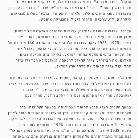
שוקולד "פרה אדומה". נוסף על חברות אלו, עיצב קראוס גם בעבור
חברות כגון "שמן", "יכין" והוצאת הספרים "עם עובד". מבחינה טכנית,
העבודות בשני תחומים אלו, הלאומי והמסחרי, בוצעו בשלוש טכניקות
עיקריות: ליטוגרפיה, חיתוך לינול, וטכניקת אופסט.
שלישי: עבודות אמנות אישיות, עבודות האמנות האישיות של קראוס,
אינן מוגדרות כעיצוב גרפי. אלו הם ציורים ורישומים, אשר נוצרו
בשנים 1975–.1985 עיקר עבודות אלו היא סדרה המונה 160 ציורים של
צדפים וקונכיות. קראוס צייר את הסדרה בצבעי גואש, בגודל אחיד
של, על-פי צדפים שאסף בחופי ישראל, בעיקר בים התיכון ובים
האדום. את הציורים צייר קראוס להנאתו, ומעולם לא מכר ולו ציור
אחד. עוד צייר קראוס את פרחי ארץ ישראל.
מיכאל קראוס, בנו של פרנץ קראוס, מספר על אביו כי כשעיצב לא נעזר
בעוזרים והביצוע של כל עבודותיו נעשה בידיו. עוד הוא מספר כי אביו
עבד במשך השנים בשיתוף פעולה מקצועי בעיקר עם ד"ר גרהרד
יעקובסון, שהיה איש פרסום, ועם ד"ר יעקב רוזנר, שהיה צלם.
במשך השנים הציג פרנץ קראוס מעבודותיו בכעשר תערוכות, בהן
תערוכות יחיד ותערוכות קבוצתיות. בין התערוכות החשובות ראוי לציין
את התערוכות האלה: התערוכה הראשונה של "אגודת הציירים לגרפיקה
שימושית" שהוצגה ביריד המזרח בשנת 1936 – שנתיים לאחר מכן,
בשנת ,1938 עיצב קראוס את החוברת "גרפיקה שימושית בארץ ישראל"
ובה מבחר מעבודותיהם של עשרים גרפיקאים בולטים שהציגו באותה