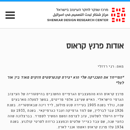
אודות פרנץ קראוס
מאת: רני רדזלי
"המייחד את הטכניקה שלי הוא יצירת קונטרסטים חזקים מאוד בין אור
לצל"
פרנץ קראוס הוא מהמעצבים הגרפיים החשובים בהיסטוריה של העיצוב
הגרפי הישראלי. האיש שעיצב אלפי פריטים, במשך למעלה מארבעים
שנה, נולד בשנת 1905 בעיירה סנט פולטן, ליד וינה שבאוסטריה. בשנת
1926 עבר לברלין, שם למד גרפיקה ועבד כגרפיקאי. בשנת ,1933 עם
עליית היטלר לשלטון, עזב לצרפת ומשם המשיך לספרד. בברצלונה שהה
כחצי שנה, שם עבד כצייר שלטים וכמעצב כרזות לסרטי קולנוע. בשנת
1934 עלו פרנץ קראוס ואשתו אנני לארץ.