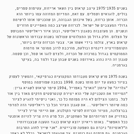
בשנים 1935–1975 עיצב קראוס בין השאר אריזות, עטיפות ספרים,
בולים, לוגואים וסמלים. עם זאת, המדיום המזוהה עמו ביותר הוא
הכרזה. אותן כרזות, בשל איכותן הגבוהה, הן שהכניסו אותו לרשימת
גדולי המעצבים של ישראל. לכרזות שעיצב כמה מאפיינים חוזרים
ונשנים. הן מעוצבות בסגנון ריאליסטי, ובהן איור ריאליסטי המבוסס
על תצלום. חלק גדול מן התצלומים שצולמו בשנות עבודתו הראשונות של
קראוס בארץ, צולמו בידי אשתו אני. צבעי הכרזות עזים ביותר,
הקומפוזיציה דינמית ובולטת, מורכבת לרוב ממוצר או מדמות
הממוקמים בגדול במרכזה של הכרזה, ולצדם לוגו או סמל, וכן ססמה.
סגנון זה היה נהוג באירופה בשנים שבהן עבד ולמד בה, בעיקר
בגרמניה.
בשנת 1975 פרש קראוס מעבודתו המקצועית כגרפיקאי, והמשיך לעסוק
בציור כמעט עד יום מותו בשנת .1998 בכתבה שפורסמה במוסף
"גלריה" של עיתון "הארץ" באפריל ,1994 סיפר קראוס לשגיא גרין:
"המייחד את הטכניקה שלי הוא יצירת קונטרסטים חזקים מאוד בין אור
לצל. בזמנו הצילום לא היה מפותח כל כך, ואני ניסיתי להגיע לציור
כמה שיותר ריאליסטי... את סגנון הציור הכל כך ריאליסטי הזה למדתי
בברצלונה, מציור הכרזות לסרטי הקולנוע. שם הייתי צריך לצייר
במדויק את דמויותיהם של השחקנים, וכל פרט היה צריך להיות אותנטי
ככל האפשר". באותו ריאיון יוצא קראוס כנגד הטענה שבעבודותיו
ה"לאומיות" ניכרת גם השפעה סובייטית. "אני שייך לחוג התרבות
הגרמנית, גם פיסית וגם רוחנית. עד שהגעתי לישראל, בכלל לא באתי