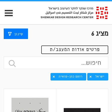
מציג
6
סינון
פרטים אודות המעצב/ת
ישראל
רותם כהן-סואיה