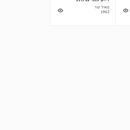
דיוקן עצמי עם כובע
פאול קור
1962