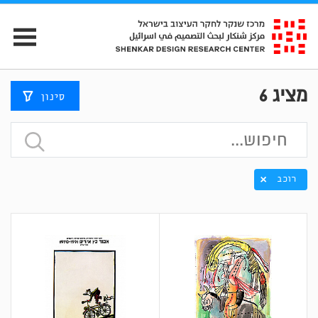
מציג
6
סינון
רוכב