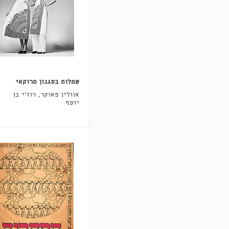
שמלות בסגנון מרוקאי
אוולין פאוקר, רוז'י בן
יוסף