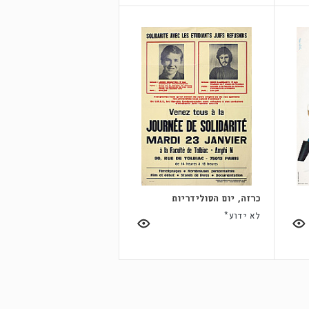
כרזה, יום הסולידריות
לא ידוע*