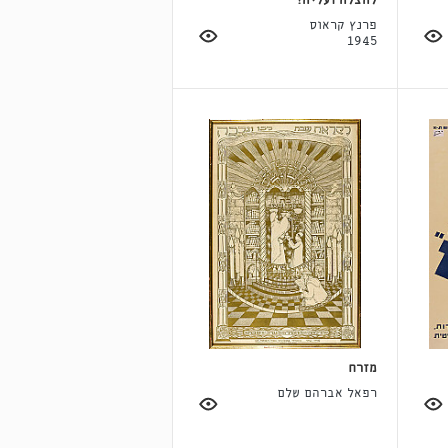
להצלה ועליה!
פרנץ קראוס
1945
מזרח
רפאל אברהם שלם