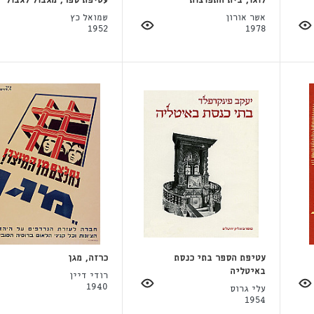
לוגו, בית התפוצות
עטיפת ספר, מגבול לגבול
אשר אורון
שמואל כץ
1952
1978
עטיפת הספר בתי כנסת
כרזה, מגן
באיטליה
רודי דיין
1940
עלי גרוס
1954