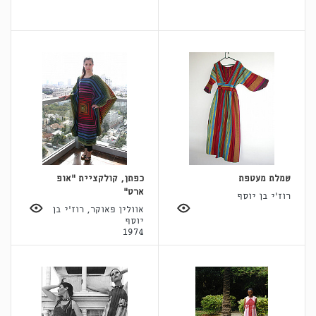
שמלת מעטפת
כפתן, קולקציית "אופ
ארט"
רוז'י בן יוסף
אוולין פאוקר, רוז'י בן
יוסף
1974