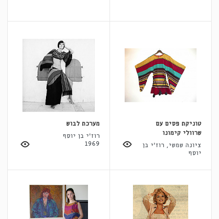
טוניקת פסים עם
מערכת לבוש
שרוולי קימונו
רוז'י בן יוסף
1969
ציונה שמשי, רוז'י בן
יוסף