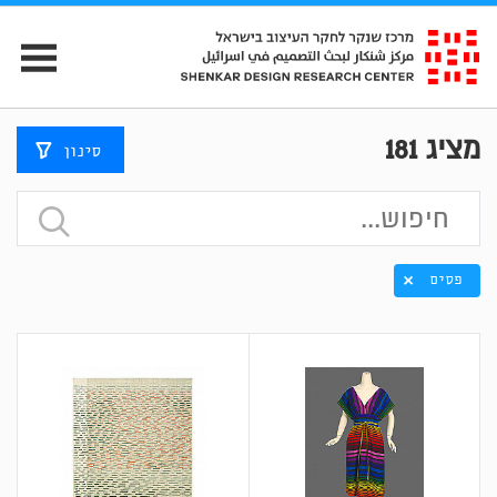
מציג
181
סינון
פסים