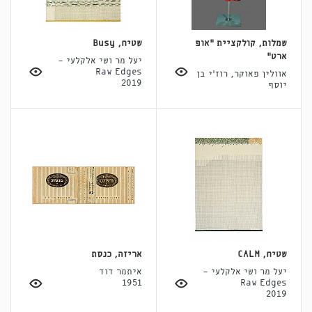
שמלות, קולקציית "אופ
שטיח, Busy
ארט"
יעל מר ושי אלקלעי -
Raw Edges
אוולין פאוקר, רוז'י בן
2019
יוסף
שטיח, CALM
אריזה, כנסת
יעל מר ושי אלקלעי -
איתמר דוד
1951
Raw Edges
2019