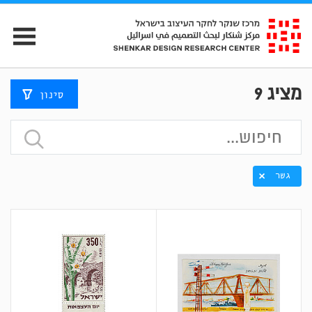
מציג
9
סינון
גשר