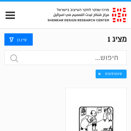
מציג
1
סינון
סטטוסקופ