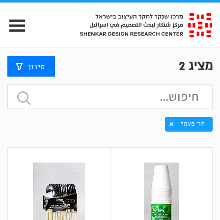
מציג
2
סינון
חד פעמי