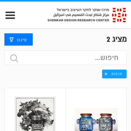
מציג
2
סינון
צנצנת