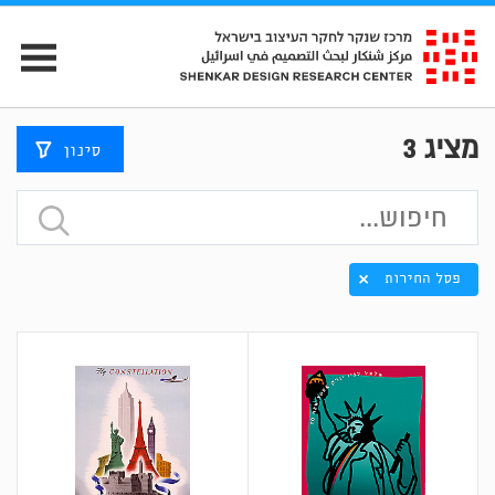
מציג
3
סינון
פסל החירות