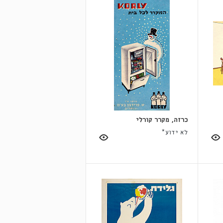
כרזה, מקרר קורלי
לא ידוע*