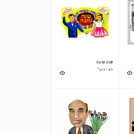
שנה טובה
לא ידוע*