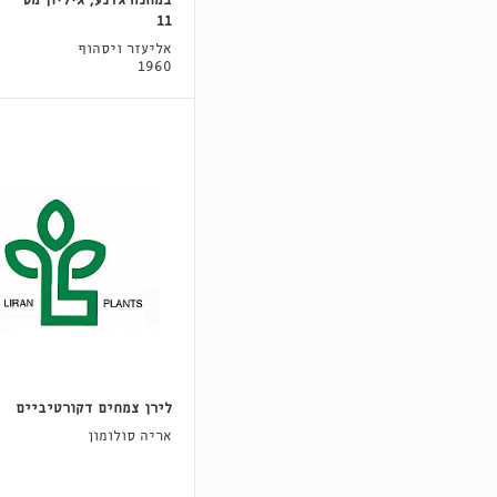
במחנה גדנע, גיליון מס'
11
אליעזר ויסהוף
1960
לירן צמחים דקורטיביים
אריה סולומון