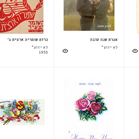
אגרת שנה טובה
כרזת שומריה ארצית ג'
לא ידוע*
לא ידוע*
1955