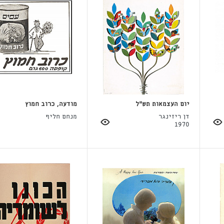
יום העצמאות תש"ל
מודעה, כרוב חמוץ
דן ריזינגר
מנחם חליף
1970