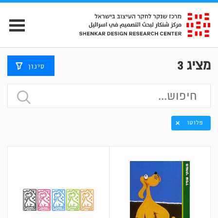
מציג
3
סינון
פלוטו