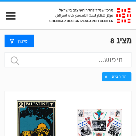
מציג
8
סינון
הר הבית