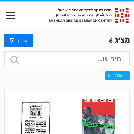
מציג
6
סינון
חברון