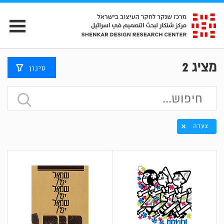
מציג
2
סינון
צעדה