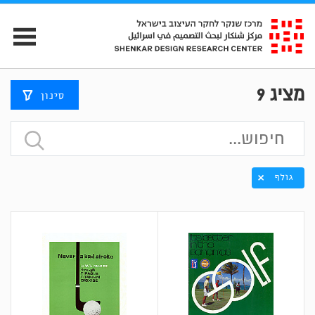
מציג
9
סינון
גולף