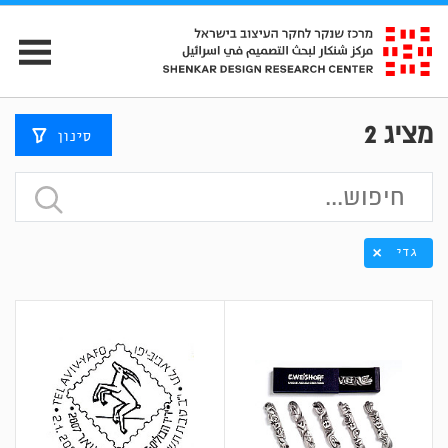
מציג
2
סינון
גדי