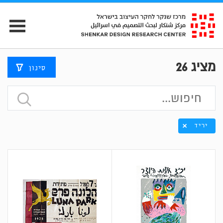
מציג
26
סינון
יריד