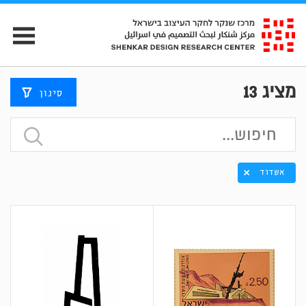
מציג
13
סינון
אשדוד