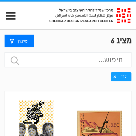
מציג
6
סינון
לוד