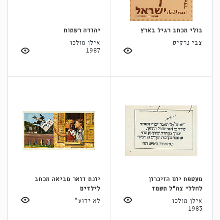
בולי מכתב רגיל בארץ
יהודה רשתות
צבי נרקיס
אילן מולכו
1987
מעטפת יום הזיכרון
יונת דואר מביאה מכתב
לחללי צה"ל תשמד
לילדים
אילן מולכו
לא ידוע*
1983