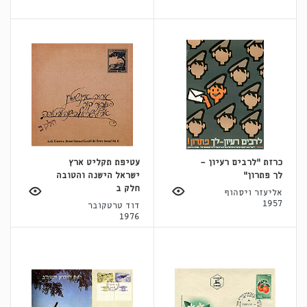
כרזת "לרבים רעיון -
עטיפת תקליט ארץ
לך פתרון"
ישראל הישנה והטובה
חלק ב
אליעזר ויסהוף
1957
דוד טרטקובר
1976