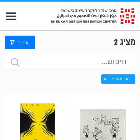
מציג
2
סינון
נשק אטומי