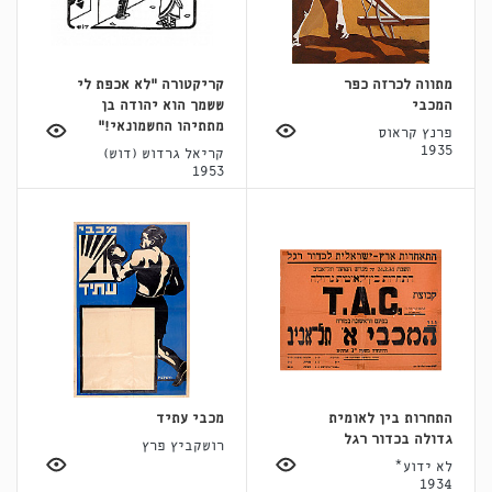
מתווה לכרזה כפר
קריקטורה "לא אכפת לי
המכבי
ששמך הוא יהודה בן
מתתיהו החשמונאי!"
פרנץ קראוס
1935
קריאל גרדוש (דוש)
1953
התחרות בין לאומית
מכבי עתיד
גדולה בכדור רגל
רושקביץ פרץ
לא ידוע*
1934