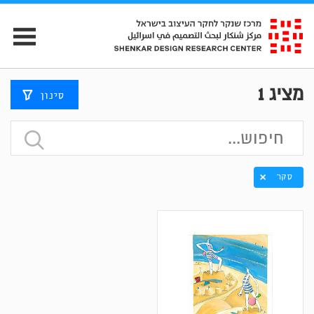
מציג
1
סינון
סקר