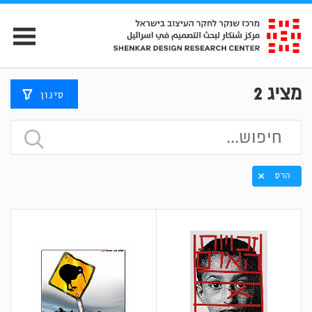
מציג
2
סינון
הרס