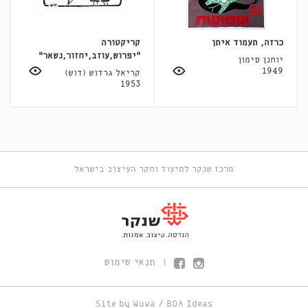
כרזה, תעמוד איתן
קריקטורה
"יפרוש,עוזב,יחזור,נשאר"
יוחנן סימון
1949
קריאל גרדוש (דוש)
1953
מרכז שנקר לתיעוד וחקר העיצוב בישראל
תנאי שימוש
|
Site by
Wuwa
/
BOA Ideas