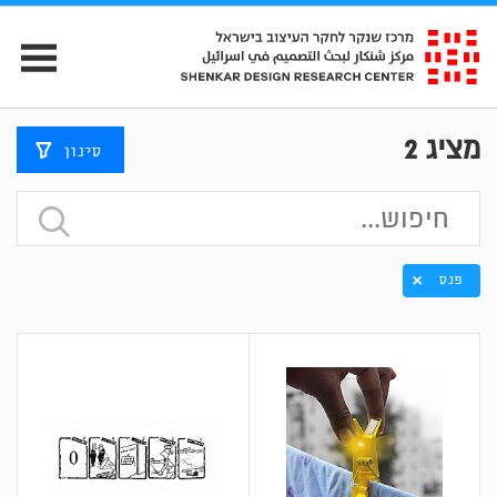
מציג
2
סינון
פנס