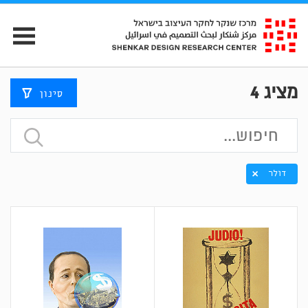
מציג
4
סינון
דולר