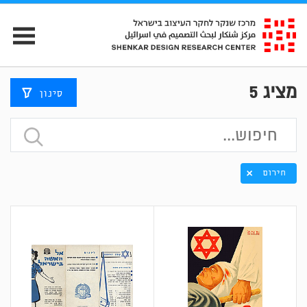
מציג
5
סינון
חירום