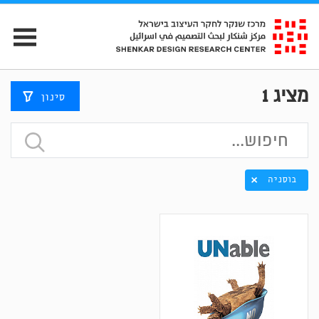
מציג
1
סינון
בוסניה