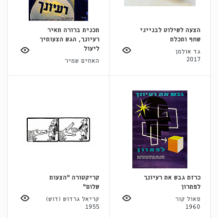
הצעה לשילוט לבנייני
תכנית ברורה תאיר
שחף ותכלת
רעיונך, הגש הצעותיך
ליעול
גד אולמן
2017
האחים שמיר
כרזת גבש את רעיונך
קריקטורה "הצעות
לפתרון
שלום"
פאול קור
קריאל גרדוש (דוש)
1955
1960