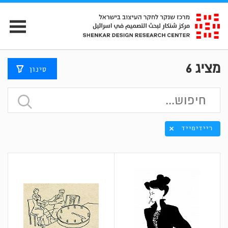
מציג
6
סינון
ריידימייד