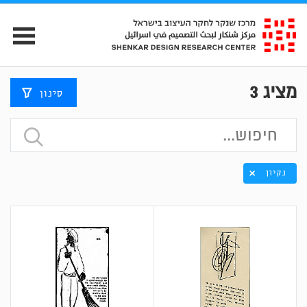
מציג
3
סינון
נקיון