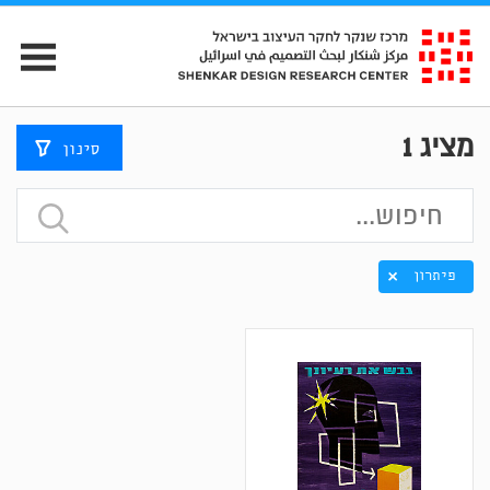
מציג
1
סינון
פיתרון