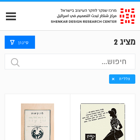
מציג
2
סינון
צללית