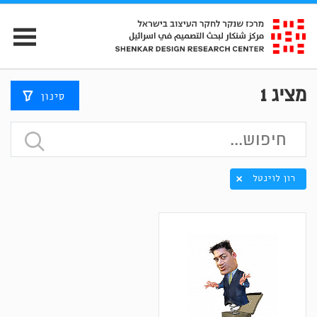
מציג
1
סינון
רון לוינטל