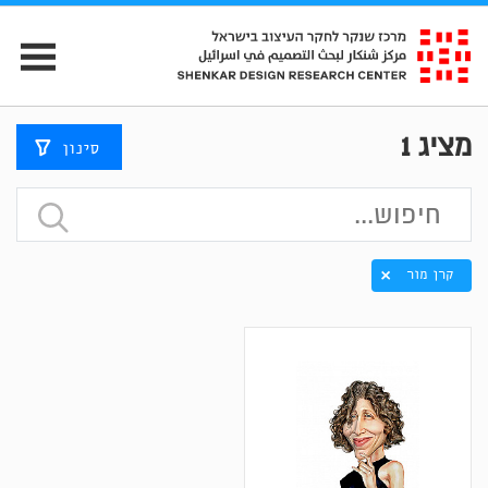
מציג
1
סינון
קרן מור