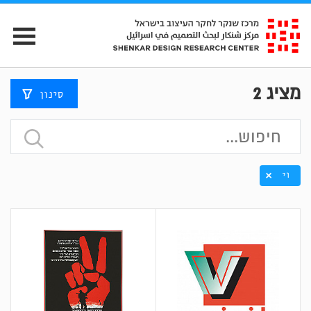
מציג
2
סינון
וי