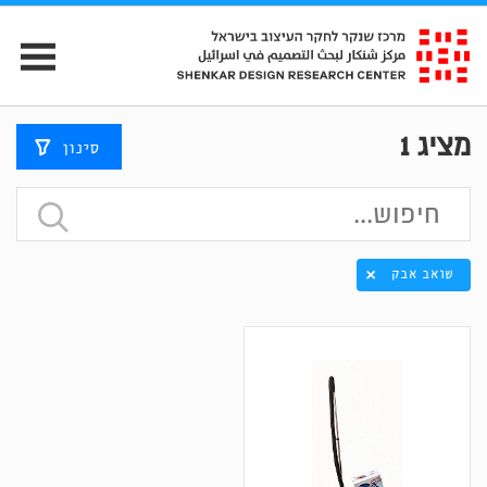
מציג
1
סינון
שואב אבק