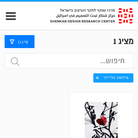
מציג
1
סינון
מילטון גלייזר