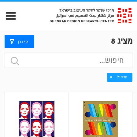
מציג
8
סינון
שכפול