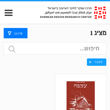
מציג
1
סינון
עקבה