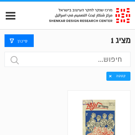
מציג
1
סינון
קטטה